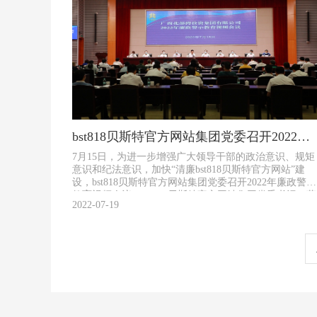
bst818贝斯特官方网站集团党委召开2022年廉政警示教育视频会
7月15日，为进一步增强广大领导干部的政治意识、规矩
意识和纪法意识，加快“清廉bst818贝斯特官方网站”建
设，bst818贝斯特官方网站集团党委召开2022年廉政警示
教育视频会议，bst818贝斯特官方网站集团党委书记、董
2022-07-19
事长朱坚和出席会议并作廉政警示谈话。