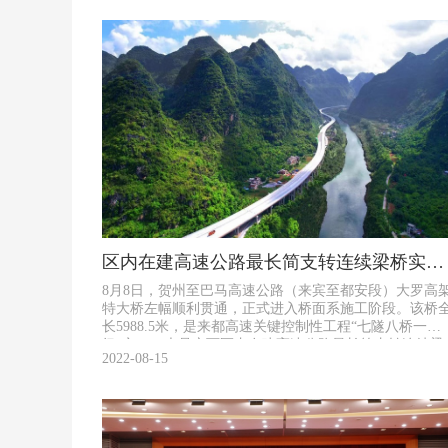
区内在建高速公路最长简支转连续梁桥实现半幅贯通
8月8日，贺州至巴马高速公路（来宾至都安段）大罗高
特大桥左幅顺利贯通，正式进入桥面系施工阶段。该桥
长5988.5米，是来都高速关键控制性工程“七隧八桥一枢
纽”之一，也是广西区内在建高速公路最长简支转连续梁
2022-08-15
桥…