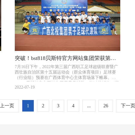
突破！bst818贝斯特官方网站集团荣获第三届广西职工足球超级联赛亚军
7月16日下午，2022年第三届广西职工足球超级联赛暨广
西壮族自治区第十五届运动会（群众体育项目）足球赛
（行业组）预赛在广西体育中心主体育场落下帷幕。
bst818贝斯特官方网站集团男子足球队一路过关斩将，顺
2022-07-19
利晋级决赛，决赛中惜败上…
上一页
1
2
3
4
...
26
下一