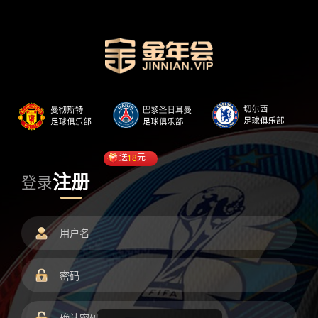
送
18
元
注册
登录