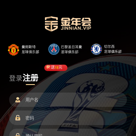
送
18
元
注册
登录