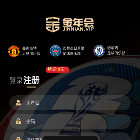
送
18
元
注册
登录