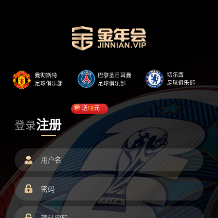
送
18
元
注册
登录