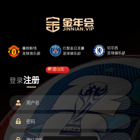
送
18
元
注册
登录