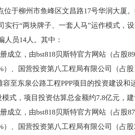
点位于柳州市鱼峰区文昌路17号华润大厦。按
司实行“两块牌子、一套人马”运作模式，
编人员14人。其中：
注册成立，由bst818贝斯特官方网站（占股
0%）、国营投资第八工程局有限公司（占股
市雒容至东泉公路工程PPP项目的投资建设
设模式，项目投资估算总金额约7.8亿元，建
注册成立，由bst818贝斯特官方网站（占股
0%）、国营投资第八工程局有限公司（占股