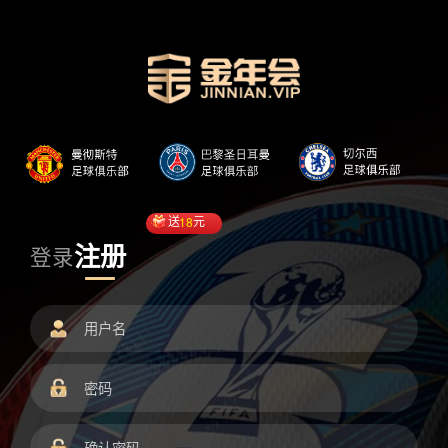
送
18
元
注册
登录