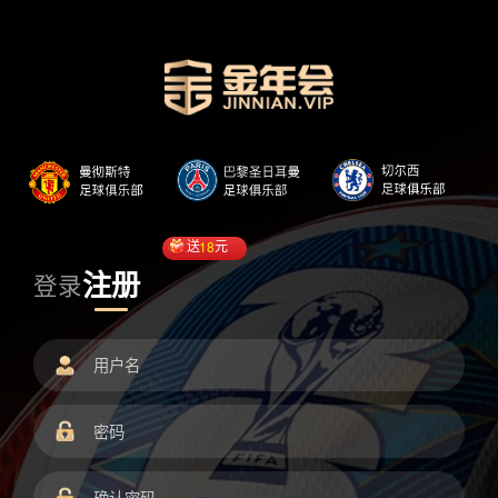
送
18
元
注册
登录