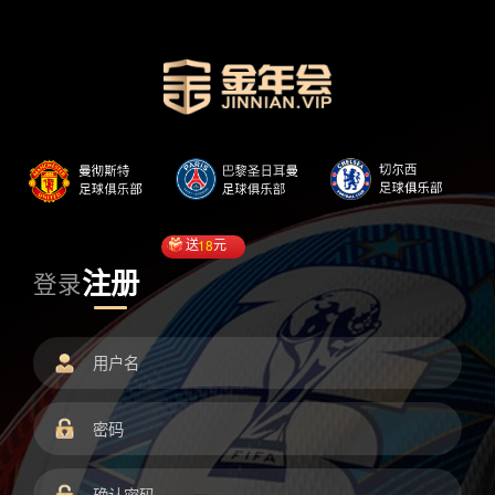
送
18
元
注册
登录