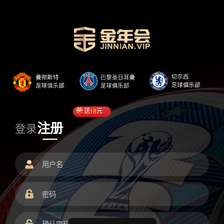
送
18
元
注册
登录