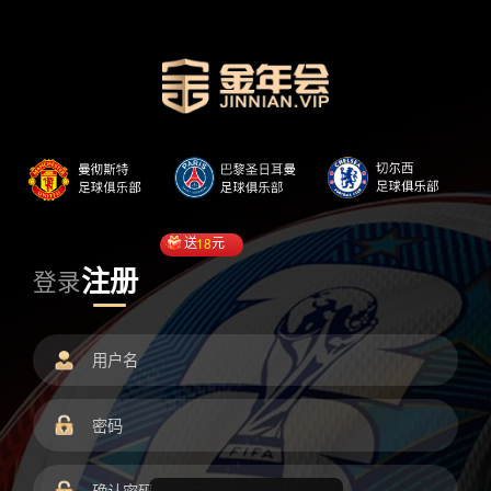
送
18
元
注册
登录