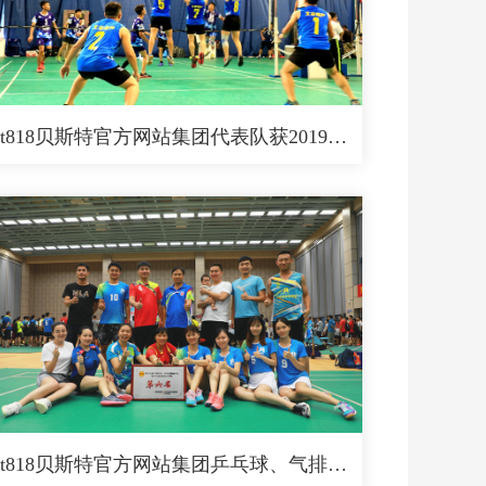
bst818贝斯特官方网站集团代表队获2019广西气排球公开赛青年男子组季军
bst818贝斯特官方网站集团乒乓球、气排球代表队在区内比赛中斩获佳绩