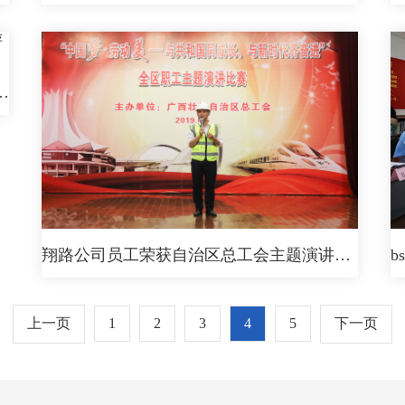
站动力公司开展DIY美食评选活动
翔路公司员工荣获自治区总工会主题演讲比赛二等奖
上一页
1
2
3
4
5
下一页