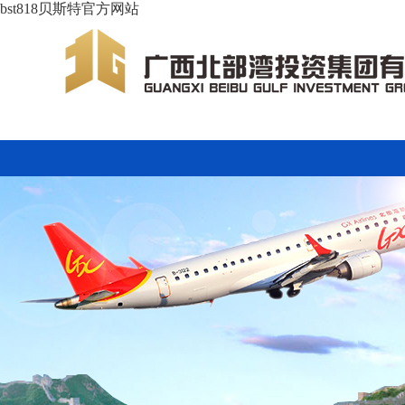
bst818贝斯特官方网站