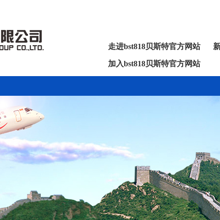
走进bst818贝斯特官方网站
加入bst818贝斯特官方网站