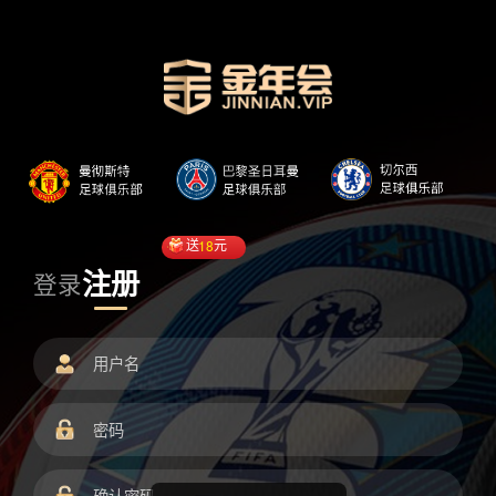
送
18
元
注册
登录